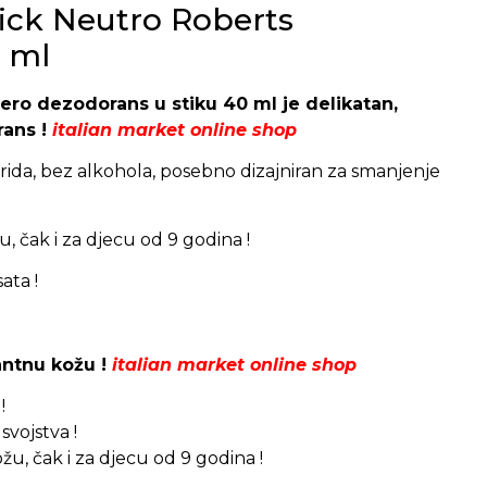
ick Neutro Roberts
 ml
ro dezodorans u stiku 40 ml je delikatan,
rans !
italian market online shop
orida, bez alkohola, posebno dizajniran za smanjenje
, čak i za djecu od 9 godina !
ata !
antnu kožu !
italian market online shop
!
svojstva !
žu, čak i za djecu od 9 godina !