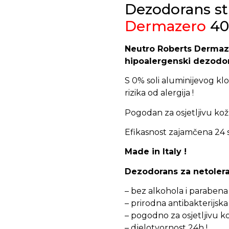
Dezodorans
st
Dermazero
40
Neutro Roberts Dermaze
hipoalergenski dezodo
S 0% soli aluminijevog kl
rizika od alergija !
Pogodan za osjetljivu kožu
Efikasnost zajamčena 24 s
Made in Italy !
Dezodorans za netoler
– bez alkohola i parabena 
– prirodna antibakterijska 
– pogodno za osjetljivu ko
– djelotvornost 24h !