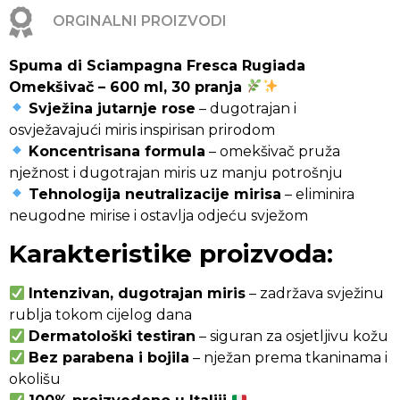
ORGINALNI PROIZVODI
Spuma di Sciampagna Fresca Rugiada
Omekšivač – 600 ml, 30 pranja
Svježina jutarnje rose
– dugotrajan i
osvježavajući miris inspirisan prirodom
Koncentrisana formula
– omekšivač pruža
nježnost i dugotrajan miris uz manju potrošnju
Tehnologija neutralizacije mirisa
– eliminira
neugodne mirise i ostavlja odjeću svježom
Karakteristike proizvoda:
Intenzivan, dugotrajan miris
– zadržava svježinu
rublja tokom cijelog dana
Dermatološki testiran
– siguran za osjetljivu kožu
Bez parabena i bojila
– nježan prema tkaninama i
okolišu