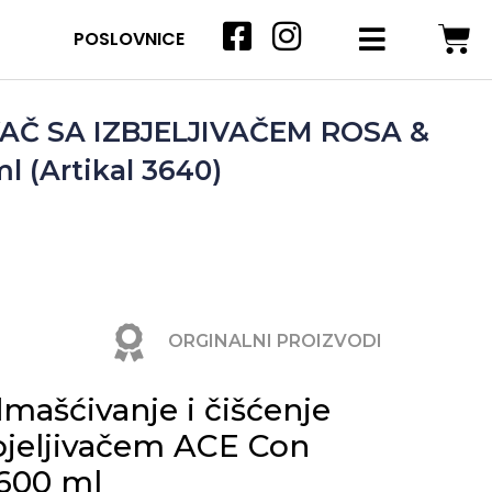
POSLOVNICE
Č SA IZBJELJIVAČEM ROSA &
 (Artikal 3640)
ORGINALNI PROIZVODI
mašćivanje i čišćenje
zbjeljivačem ACE Con
600 ml