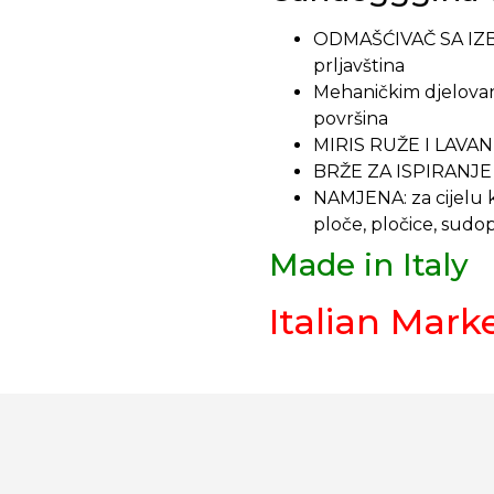
ODMAŠĆIVAČ SA IZBJE
prljavština
Mehaničkim djelova
površina
MIRIS RUŽE I LAVA
BRŽE ZA ISPIRANJE
NAMJENA: za cijelu ku
ploče, pločice, sudoper
Made in Italy
Italian Mark