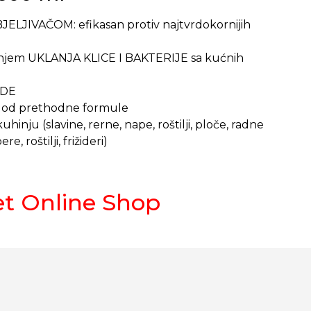
LJIVAČOM: efikasan protiv najtvrdokornijih
njem UKLANJA KLICE I BAKTERIJE sa kućnih
NDE
 od prethodne formule
hinju (slavine, rerne, nape, roštilji, ploče, radne
e, roštilji, frižideri)
et Online Shop