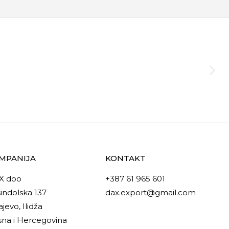
MPANIJA
KONTAKT
X doo
+387 61 965 601
indolska 137
dax.export@gmail.com
ajevo, Ilidža
na i Hercegovina