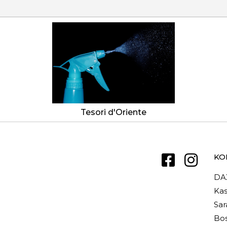
Tesori d'Oriente
KO
DA
Kas
Sar
Bos