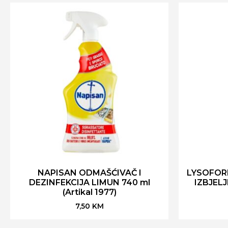
NAPISAN ODMAŠĆIVAČ I
LYSOFOR
DEZINFEKCIJA LIMUN 740 ml
IZBJELJ
(Artikal 1977)
7,50
KM