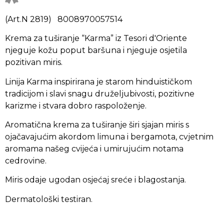
(Art.N 2819) 8008970057514
Krema za tuširanje “Karma” iz Tesori d'Oriente
njeguje kožu poput baršuna i njeguje osjetila
pozitivan miris.
Linija Karma inspirirana je starom hinduističkom
tradicijom i slavi snagu druželjubivosti, pozitivne
karizme i stvara dobro raspoloženje.
Aromatična krema za tuširanje širi sjajan miris s
ojačavajućim akordom limuna i bergamota, cvjetnim
aromama našeg cvijeća i umirujućim notama
cedrovine.
Miris odaje ugodan osjećaj sreće i blagostanja.
Dermatološki testiran.