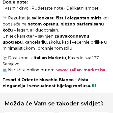
Donje note:
• Kašmir drvo • Puderaste note • Delikatni amber
Rezultat je
svilenkast, čist i elegantan miris
koji
podsjeća na
netom opranu, nježno parfemisanu
kožu
– lagan, ali dugotrajan.
Unisex karakter – savršen za
svakodnevnu
upotrebu
, kancelariju, školu, kao i večernje prilike u
minimalističkom i profinjenom stilu.
Dostupno u
Italian Marketu
, Kasindolska 137,
Sarajevo
Naručite online putem:
www.italian-market.ba
Tesori d’Oriente Muschio Bianco – čista
elegancija i senzualnost bijelog mošusa.
Možda će Vam se također svidjeti: