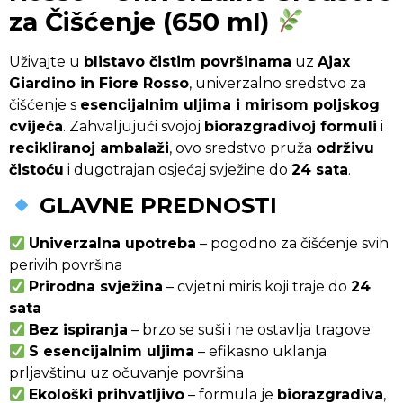
za Čišćenje (650 ml)
Uživajte u
blistavo čistim površinama
uz
Ajax
Giardino in Fiore Rosso
, univerzalno sredstvo za
čišćenje s
esencijalnim uljima i mirisom poljskog
cvijeća
. Zahvaljujući svojoj
biorazgradivoj formuli
i
recikliranoj ambalaži
, ovo sredstvo pruža
održivu
čistoću
i dugotrajan osjećaj svježine do
24 sata
.
GLAVNE PREDNOSTI
Univerzalna upotreba
– pogodno za čišćenje svih
perivih površina
Prirodna svježina
– cvjetni miris koji traje do
24
sata
Bez ispiranja
– brzo se suši i ne ostavlja tragove
S esencijalnim uljima
– efikasno uklanja
prljavštinu uz očuvanje površina
Ekološki prihvatljivo
– formula je
biorazgradiva
,