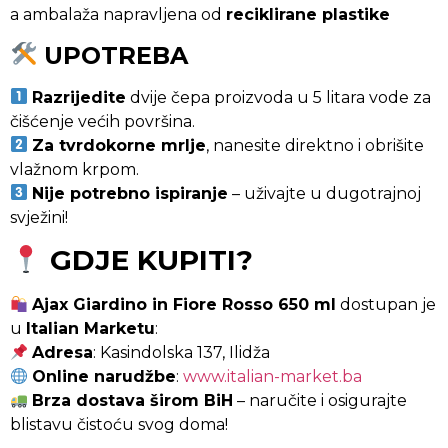
a ambalaža napravljena od
reciklirane plastike
UPOTREBA
Razrijedite
dvije čepa proizvoda u 5 litara vode za
čišćenje većih površina.
Za tvrdokorne mrlje
, nanesite direktno i obrišite
vlažnom krpom.
Nije potrebno ispiranje
– uživajte u dugotrajnoj
svježini!
GDJE KUPITI?
Ajax Giardino in Fiore Rosso 650 ml
dostupan je
u
Italian Marketu
:
Adresa
: Kasindolska 137, Ilidža
Online narudžbe
:
www.italian-market.ba
Brza dostava širom BiH
– naručite i osigurajte
blistavu čistoću svog doma!