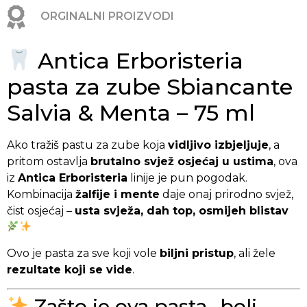
ORGINALNI PROIZVODI
Antica Erboristeria
pasta za zube Sbiancante
Salvia & Menta – 75 ml
Ako tražiš pastu za zube koja
vidljivo izbjeljuje
, a
pritom ostavlja
brutalno svjež osjećaj u ustima
, ova
iz
Antica Erboristeria
linije je pun pogodak.
Kombinacija
žalfije i mente
daje onaj prirodno svjež,
čist osjećaj –
usta svježa, dah top, osmijeh blistav
Ovo je pasta za sve koji vole
biljni pristup
, ali žele
rezultate koji se vide
.
Zašto je ova pasta „boli