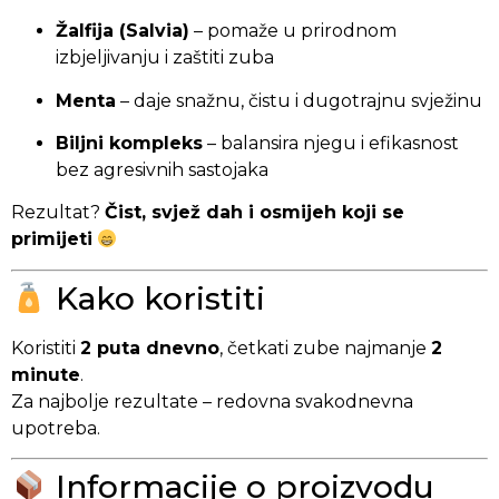
Žalfija (Salvia)
– pomaže u prirodnom
izbjeljivanju i zaštiti zuba
Menta
– daje snažnu, čistu i dugotrajnu svježinu
Biljni kompleks
– balansira njegu i efikasnost
bez agresivnih sastojaka
Rezultat?
Čist, svjež dah i osmijeh koji se
primijeti
Kako koristiti
Koristiti
2 puta dnevno
, četkati zube najmanje
2
minute
.
Za najbolje rezultate – redovna svakodnevna
upotreba.
Informacije o proizvodu