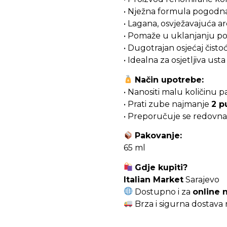
• Nježna formula pogod
• Lagana, osvježavajuća 
• Pomaže u uklanjanju po
• Dugotrajan osjećaj čistoć
• Idealna za osjetljiva usta
Način upotrebe:
• Nanositi malu količinu p
• Prati zube najmanje
2 p
• Preporučuje se redovna 
Pakovanje:
65 ml
Gdje kupiti?
Italian Market
Sarajevo
Dostupno i za
online 
Brza i sigurna dostava