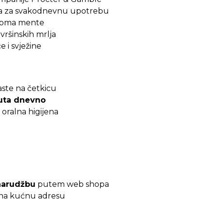
na za svakodnevnu upotrebu
aroma mente
vršinskih mrlja
e i svježine
aste na četkicu
uta dnevno
oralna higijena
narudžbu
putem web shopa
 na kućnu adresu