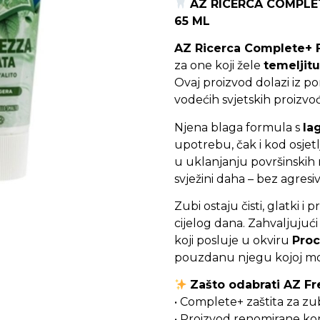
AZ RICERCA COMPLE
65 ML
AZ Ricerca Complete+ 
za one koji žele
temeljitu
Ovaj proizvod dolazi iz po
vodećih svjetskih proizvo
Njena blaga formula s
la
upotrebu, čak i kod osjet
u uklanjanju površinskih m
svježini daha – bez agres
Zubi ostaju čisti, glatki i
cijelog dana. Zahvaljujuć
koji posluje u okviru
Proc
pouzdanu njegu kojoj mož
Zašto odabrati AZ Fr
• Complete+ zaštita za zub
• Proizvod renomirane k