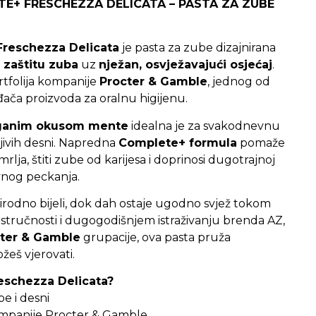
TE+ FRESCHEZZA DELICATA – PASTA ZA ZUBE
Freschezza Delicata
je pasta za zube dizajnirana
 zaštitu zuba
uz
nježan, osvježavajući osjećaj
.
rtfolija kompanije
Procter & Gamble
, jednog od
đača proizvoda za oralnu higijenu.
ganim okusom mente
idealna je za svakodnevnu
ljivih desni. Napredna
Complete+ formula
pomaže
rlja, štiti zube od karijesa i doprinosi dugotrajnoj
ivnog peckanja.
 prirodno bijeli, dok dah ostaje ugodno svjež tokom
i stručnosti i dugogodišnjem istraživanju brenda AZ,
ter & Gamble
grupacije, ova pasta pruža
eš vjerovati.
eschezza Delicata?
e i desni
ompanije Procter & Gamble