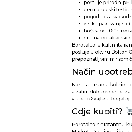
poštuje prirodni pH
dermatološki testir
pogodna za svakod
veliko pakovanje od
bočica od 100% recik
originalni italijanski
Borotalco je kultni italij
posluje u okviru Bolton G
prepoznatljivim mirisom 
Način upotre
Nanesite manju količinu n
a zatim dobro isperite. Z
vode i uživajte u bogatoj,
Gdje kupiti?
Borotalco hidratantnu kup
Market – Sarajevo ili je