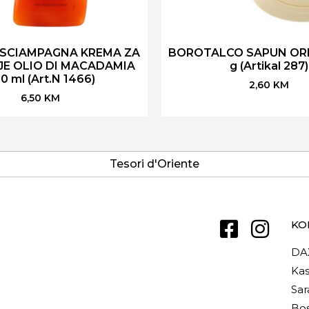
 SCIAMPAGNA KREMA ZA
BOROTALCO SAPUN ORI
JE OLIO DI MACADAMIA
g (Artikal 287)
0 ml (Art.N 1466)
2,60
KM
6,50
KM
Tesori d'Oriente
KO
DA
Kas
Sar
Bos