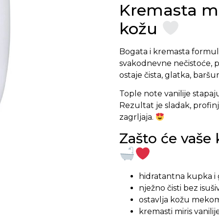
Kremasta mir
kožu
Bogata i kremasta formul
svakodnevne nečistoće, p
ostaje čista, glatka, bar
Tople note vanilije stap
Rezultat je sladak, profinj
zagrljaja.
Zašto će vaše 
hidratantna kupka i 
nježno čisti bez isuš
ostavlja kožu meko
kremasti miris vanilij