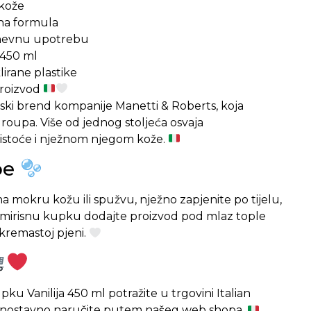
 kože
ana formula
nevnu upotrebu
 450 ml
lirane plastike
 proizvod
anski brend kompanije Manetti & Roberts, koja
roupa. Više od jednog stoljeća osvaja
čistoće i nježnom njegom kože.
be
a mokru kožu ili spužvu, nježno zapjenite po tijelu,
a mirisnu kupku dodajte proizvod pod mlaz tople
 kremastoj pjeni.
ku Vanilija 450 ml potražite u trgovini Italian
 jednostavno naručite putem našeg web shopa.