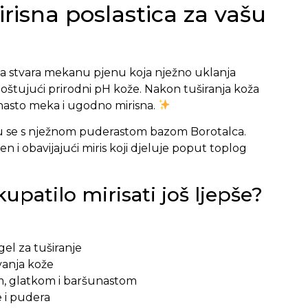
isna poslastica za vašu
a stvara mekanu pjenu koja nježno uklanja
oštujući prirodni pH kože. Nakon tuširanja koža
šunasto meka i ugodno mirisna.
aju se s nježnom puderastom bazom Borotalca.
en i obavijajući miris koji djeluje poput toplog
kupatilo mirisati još ljepše?
gel za tuširanje
ivanja kože
m, glatkom i baršunastom
e i pudera