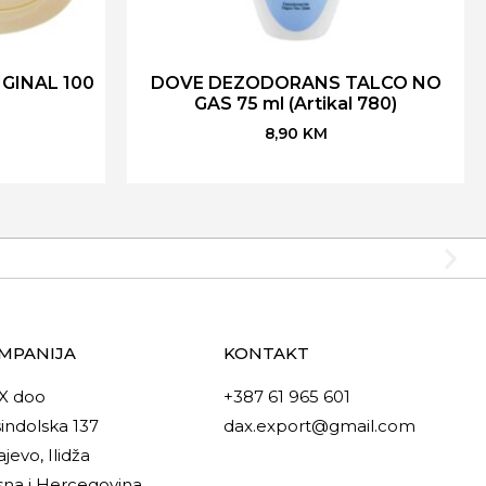
GINAL 100
DOVE DEZODORANS TALCO NO
GAS 75 ml (Artikal 780)
8,90
KM
MPANIJA
KONTAKT
X doo
+387 61 965 601
indolska 137
dax.export@gmail.com
ajevo, Ilidža
na i Hercegovina