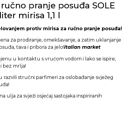
 ručno pranje posuđa SOLE
ter mirisa 1,1 l
lovanjem protiv mirisa za ručno pranje posuđa!
ena za prodiranje, omekšavanje, a zatim uklanjanje
suđa, tava i pribora za jelo!
italian market
enu u kontaktu s vrućom vodom i lako se ispire,
i bez mrlja!
su razvili stručni parfimeri za oslobađanje svježeg
uđa!
a ulja za svježi osjećaj sastojaka inspiriranih