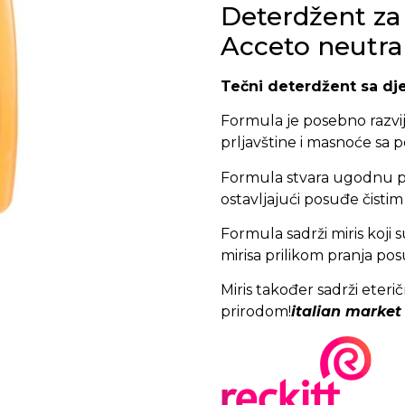
Deterdžent za
Acceto neutrali
Tečni deterdžent sa dje
Formula je posebno razvij
prljavštine i masnoće sa po
Formula stvara ugodnu pj
ostavljajući posuđe čistim 
Formula sadrži miris koji 
mirisa prilikom pranja pos
Miris također sadrži eteričn
prirodom!
italian market