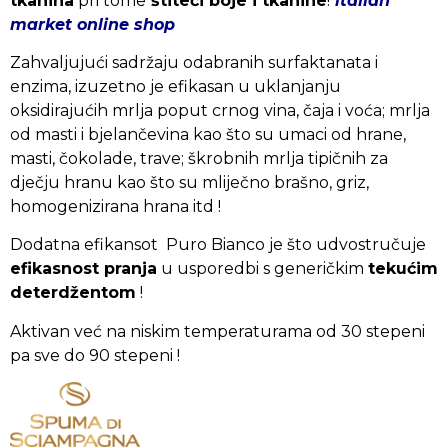
tkanina
pri tome
štiteći boje i tkanine
!
italian
market online shop
Zahvaljujući sadržaju odabranih surfaktanata i
enzima, izuzetno je efikasan u uklanjanju
oksidirajućih mrlja poput crnog vina, čaja i voća; mrlja
od masti i bjelančevina kao što su umaci od hrane,
masti, čokolade, trave; škrobnih mrlja tipičnih za
dječju hranu kao što su mliječno brašno, griz,
homogenizirana hrana itd !
Dodatna efikansot Puro Bianco je što udvostručuje
efikasnost pranja
u usporedbi s generičkim
tekućim
deterdžentom
!
Aktivan već na niskim temperaturama od 30 stepeni
pa sve do 90 stepeni !