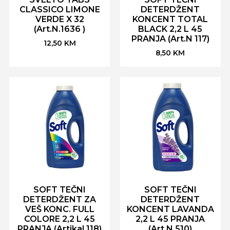
CLASSICO LIMONE
DETERDŽENT
VERDE X 32
KONCENT TOTAL
(Art.N.1636 )
BLACK 2,2 L 45
PRANJA (Art.N 117)
12,50
KM
8,50
KM
SOFT TEČNI
SOFT TEČNI
DETERDŽENT ZA
DETERDŽENT
VEŠ KONC. FULL
KONCENT LAVANDA
COLORE 2,2 L 45
2,2 L 45 PRANJA
PRANJA (Artikal 118)
(Art.N 510)