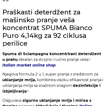
Praškasti deterdžent za
mašinsko pranje veša
koncentrat SPUMA Bianco
Puro 4,14kg za 92 ciklusa
perilice
Spuma di Sciampagna koncentrirani deterdžent
u prahu
idealan za strojno i ručno pranje veša !
italian market online shop
Njegova formula 2 u 1, super pranje s sredstvom za
uklanjanje mrlja,
kombinira visoku efikasnost pranja i
uklanjanja mrlja sa snažnom snagom
dezinfekcije i
izbjeljivanja
!
Osigurava
sigurno uklanjanje mrlja i mirisa s