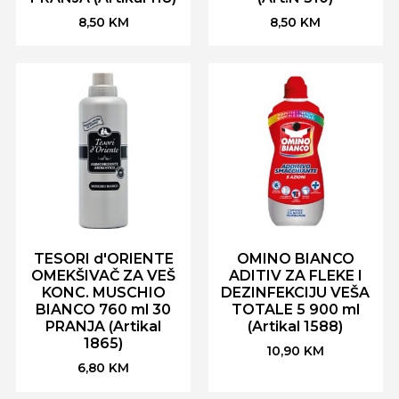
8,50
KM
8,50
KM
TESORI d'ORIENTE
OMINO BIANCO
OMEKŠIVAČ ZA VEŠ
ADITIV ZA FLEKE I
KONC. MUSCHIO
DEZINFEKCIJU VEŠA
BIANCO 760 ml 30
TOTALE 5 900 ml
PRANJA (Artikal
(Artikal 1588)
1865)
10,90
KM
6,80
KM