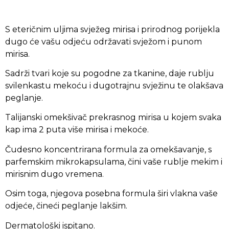
S eteričnim uljima svježeg mirisa i prirodnog porijekla
dugo će vašu odjeću održavati svježom i punom
mirisa.
Sadrži tvari koje su pogodne za tkanine, daje rublju
svilenkastu mekoću i dugotrajnu svježinu te olakšava
peglanje.
Talijanski omekšivač prekrasnog mirisa u kojem svaka
kap ima 2 puta više mirisa i mekoće.
Čudesno koncentrirana formula za omekšavanje, s
parfemskim mikrokapsulama, čini vaše rublje mekim i
mirisnim dugo vremena.
Osim toga, njegova posebna formula širi vlakna vaše
odjeće, čineći peglanje lakšim.
Dermatološki ispitano.