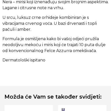
Nera – mirisi koji iznenađuju svojim brojnim aspektima.
Lagane i citrusne note na vrhu.
U srcu, luksuz crne orhideje kombiniran je s
vibracijama crvenog voća. U bazi drvenasti i topli
pačuli i amber.
Formula je osmišljena kako bi vašoj odjeći pružila
neodoljivu mekoću i miris koji će trajati 10 puta dulje
od konvencionalnog Felce Azzurra omekšivača.
Dermatološki ispitano
Možda će Vam se također svidjeti: