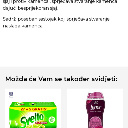
sjaj i protiv kamenca , sprječava stvaranje kamenca
dajući besprijekoran sjaj.
Sadrži poseban sastojak koji sprječava stvaranje
naslaga kamenca.
Možda će Vam se također svidjeti: