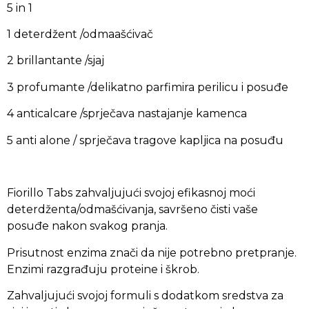
5 in 1
1 deterdžent /odmaašćivač
2 brillantante /sjaj
3 profumante /delikatno parfimira perilicu i posuđe
4 anticalcare /sprječava nastajanje kamenca
5 anti alone / sprječava tragove kapljica na posuđu
Fiorillo Tabs zahvaljujući svojoj efikasnoj moći
deterdženta/odmašćivanja, savršeno čisti vaše
posuđe nakon svakog pranja.
Prisutnost enzima znači da nije potrebno pretpranje.
Enzimi razgrađuju proteine i škrob.
Zahvaljujući svojoj formuli s dodatkom sredstva za