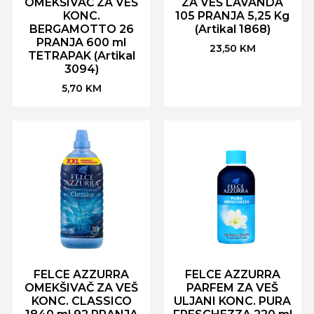
OMEKŠIVAČ ZA VEŠ
ZA VEŠ LAVANDA
KONC.
105 PRANJA 5,25 Kg
BERGAMOTTO 26
(Artikal 1868)
PRANJA 600 ml
23,50
KM
TETRAPAK (Artikal
3094)
5,70
KM
FELCE AZZURRA
FELCE AZZURRA
OMEKŠIVAČ ZA VEŠ
PARFEM ZA VEŠ
KONC. CLASSICO
ULJANI KONC. PURA