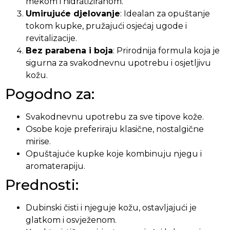
mekom i hidratiziranom.
Umirujuće djelovanje
: Idealan za opuštanje
tokom kupke, pružajući osjećaj ugode i
revitalizacije.
Bez parabena i boja
: Prirodnija formula koja je
sigurna za svakodnevnu upotrebu i osjetljivu
kožu.
Pogodno za:
Svakodnevnu upotrebu za sve tipove kože.
Osobe koje preferiraju klasične, nostalgične
mirise.
Opuštajuće kupke koje kombinuju njegu i
aromaterapiju.
Prednosti:
Dubinski čisti i njeguje kožu, ostavljajući je
glatkom i osvježenom.