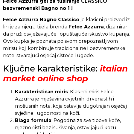
Felce Azzurra gel za tuširanje CLASSICO
bezvremenski Bagno no 1 !
Felce Azzurra Bagno Classico
je klasični proizvod iz
linije za njegu tijela brenda
Felce Azzurra
, dizajniran
da pruži osvježavajuće i opuštajuće iskustvo kupanja.
Ovo kupka je poznata po svom prepoznatljivom
mirisu koji kombinuje tradicionalne i bezvremenske
note, stvarajući osjećaj čistoće i ugode.
Ključne karakteristike:
italian
market online shop
Karakterističan miris
: Klasični miris Felce
Azzurra je mješavina cvjetnih, drvenastih i
mošusnih nota, koja ostavlja dugotrajan osjećaj
svježine i ugodnosti na koži.
Blaga formula
: Pogodna za sve tipove kože,
nježno čisti bez isušivanja, ostavljajući kožu