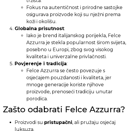
tržišta.
Fokus na autentičnost i prirodne sastojke
osigurava proizvode koji su nježni prema
koži i okolišu.
Globalna prisutnost
:
Iako je brend italijanskog porijekla, Felce
Azzurra je stekla popularnost širom svijeta,
posebno u Europi, zbog svog visokog
kvaliteta i univerzalne privlačnosti.
Povjerenje i tradicija
:
Felce Azzurra se često povezuje s
osjećajem pouzdanosti i kvaliteta, jer
mnoge generacije koriste njihove
proizvode, prenoseći tradiciju unutar
porodica.
Zašto odabrati Felce Azzurra?
Proizvodi su
pristupačni
, ali pružaju osjećaj
luksuza.