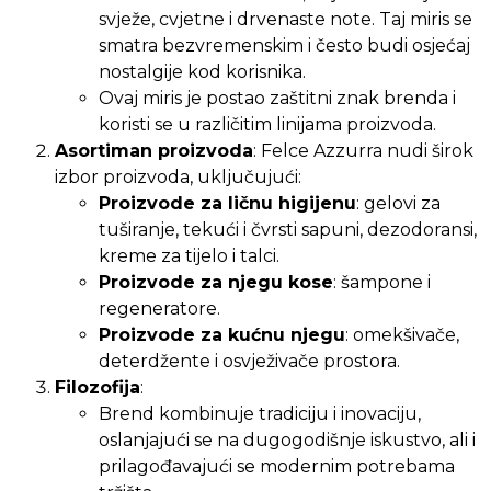
svježe, cvjetne i drvenaste note. Taj miris se
smatra bezvremenskim i često budi osjećaj
nostalgije kod korisnika.
Ovaj miris je postao zaštitni znak brenda i
koristi se u različitim linijama proizvoda.
Asortiman proizvoda
: Felce Azzurra nudi širok
izbor proizvoda, uključujući:
Proizvode za ličnu higijenu
: gelovi za
tuširanje, tekući i čvrsti sapuni, dezodoransi,
kreme za tijelo i talci.
Proizvode za njegu kose
: šampone i
regeneratore.
Proizvode za kućnu njegu
: omekšivače,
deterdžente i osvježivače prostora.
Filozofija
:
Brend kombinuje tradiciju i inovaciju,
oslanjajući se na dugogodišnje iskustvo, ali i
prilagođavajući se modernim potrebama