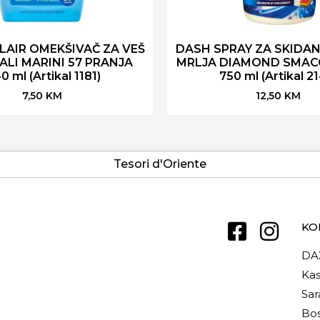
AIR OMEKŠIVAČ ZA VEŠ
DASH SPRAY ZA SKIDANJ
ALI MARINI 57 PRANJA
MRLJA DIAMOND SMAC
0 ml (Artikal 1181)
750 ml (Artikal 2
7,50
KM
12,50
KM
Tesori d'Oriente
KO
DA
Kas
Sar
Bos