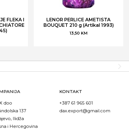
E FLEKA I
LENOR PERLICE AMETISTA
CHIATORE
BOUQUET 210 g (Artikal 1993)
145)
13,50
KM
MPANIJA
KONTAKT
X doo
+387 61 965 601
indolska 137
dax.export@gmail.com
ajevo, Ilidža
na i Hercegovina