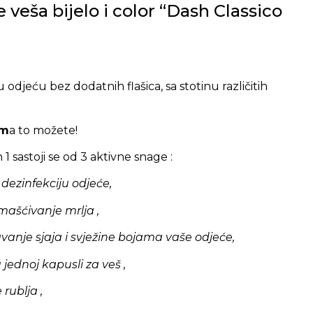
 veša bijelo i color “Dash Classico
snu odjeću bez dodatnih flašica, sa stotinu različitih
am
a to možete!
1 sastoji se od 3 aktivne snage :
 dezinfekciju odjeće,
mašćivanje mrlja ,
vanje sjaja i svježine bojama vaše odjeće,
 jednoj kapusli za veš ,
rublja ,