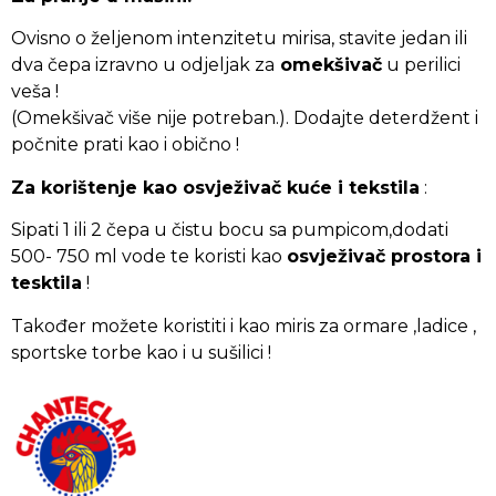
Ovisno o željenom intenzitetu mirisa, stavite jedan ili
dva čepa izravno u odjeljak za
omekšivač
u perilici
veša !
(Omekšivač više nije potreban.). Dodajte deterdžent i
počnite prati kao i obično !
Za korištenje kao osvježivač kuće i tekstila
:
Sipati 1 ili 2 čepa u čistu bocu sa pumpicom,dodati
500- 750 ml vode te koristi kao
osvježivač prostora i
tesktila
!
Također možete koristiti i kao miris za ormare ,ladice ,
sportske torbe kao i u sušilici !