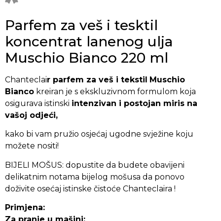
Parfem za veš i tesktil
koncentrat lanenog ulja
Muschio Bianco 220 ml
Chanteclai
r parfem za veš i tekstil
Muschio
Bianco
kreiran je s ekskluzivnom formulom koja
osigurava istinski
intenzivan i postojan miris na
vašoj odjeći,
kako bi vam pružio osjećaj ugodne svježine koju
možete nositi!
BIJELI MOŠUS: dopustite da budete obavijeni
delikatnim notama bijelog mošusa da ponovo
doživite osećaj istinske čistoće Chanteclaira !
Primjena:
Za pranje u mašini: