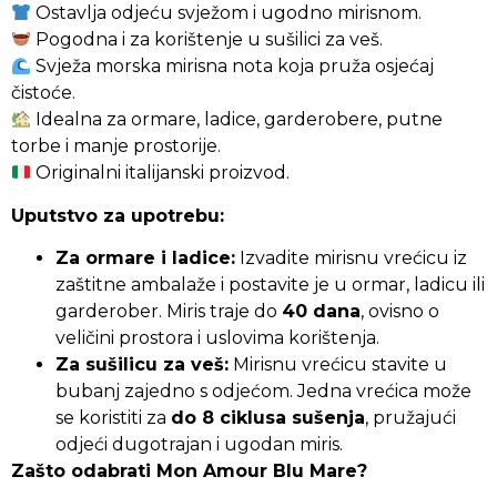
Ostavlja odjeću svježom i ugodno mirisnom.
Pogodna i za korištenje u sušilici za veš.
Svježa morska mirisna nota koja pruža osjećaj
čistoće.
Idealna za ormare, ladice, garderobere, putne
torbe i manje prostorije.
Originalni italijanski proizvod.
Uputstvo za upotrebu:
Za ormare i ladice:
Izvadite mirisnu vrećicu iz
zaštitne ambalaže i postavite je u ormar, ladicu ili
garderober. Miris traje do
40 dana
, ovisno o
veličini prostora i uslovima korištenja.
Za sušilicu za veš:
Mirisnu vrećicu stavite u
bubanj zajedno s odjećom. Jedna vrećica može
se koristiti za
do 8 ciklusa sušenja
, pružajući
odjeći dugotrajan i ugodan miris.
Zašto odabrati Mon Amour Blu Mare?