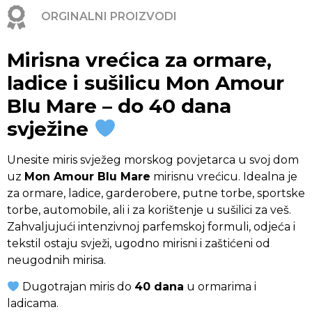
ORGINALNI PROIZVODI
Mirisna vrećica za ormare,
ladice i sušilicu Mon Amour
Blu Mare – do 40 dana
svježine
Unesite miris svježeg morskog povjetarca u svoj dom
uz
Mon Amour Blu Mare
mirisnu vrećicu. Idealna je
za ormare, ladice, garderobere, putne torbe, sportske
torbe, automobile, ali i za korištenje u sušilici za veš.
Zahvaljujući intenzivnoj parfemskoj formuli, odjeća i
tekstil ostaju svježi, ugodno mirisni i zaštićeni od
neugodnih mirisa.
Dugotrajan miris do
40 dana
u ormarima i
ladicama.