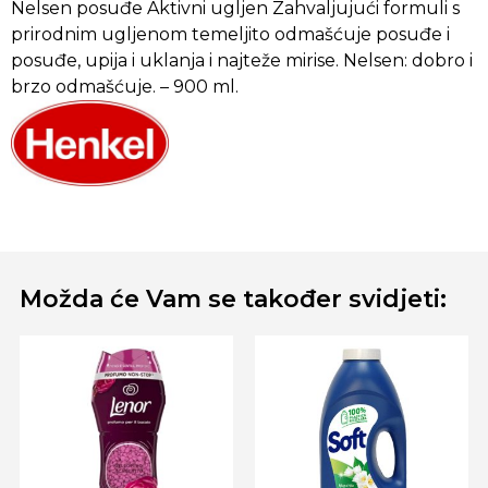
Nelsen posuđe Aktivni ugljen Zahvaljujući formuli s
prirodnim ugljenom temeljito odmašćuje posuđe i
posuđe, upija i uklanja i najteže mirise. Nelsen: dobro i
brzo odmašćuje. – 900 ml.
Možda će Vam se također svidjeti: