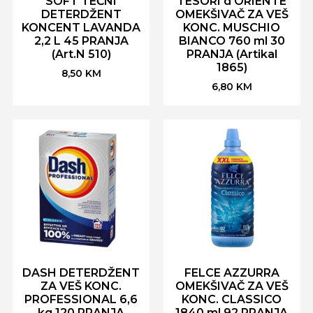
SOFT TEČNI
TESORI d'ORIENTE
DETERDŽENT
OMEKŠIVAČ ZA VEŠ
KONCENT LAVANDA
KONC. MUSCHIO
2,2 L 45 PRANJA
BIANCO 760 ml 30
(Art.N 510)
PRANJA (Artikal
1865)
8,50
KM
6,80
KM
DASH DETERDŽENT
FELCE AZZURRA
ZA VEŠ KONC.
OMEKŠIVAČ ZA VEŠ
PROFESSIONAL 6,6
KONC. CLASSICO
kg 120 PRANJA
1840 ml 92 PRANJA