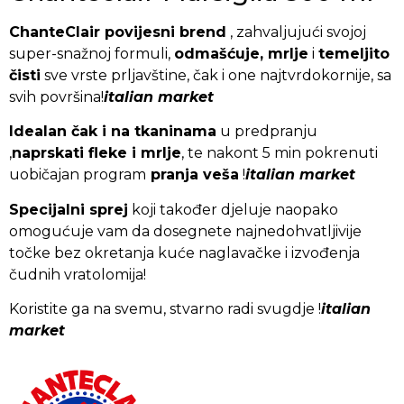
ChanteClair povijesni brend
, zahvaljujući svojoj
super-snažnoj formuli,
odmašćuje, mrlje
i
temeljito
čisti
sve vrste prljavštine, čak i one najtvrdokornije, sa
svih površina!
italian market
Idealan čak i na tkaninama
u predpranju
,
naprskati fleke i mrlje
, te nakont 5 min pokrenuti
uobičajan program
pranja veša
!
italian market
Specijalni sprej
koji također djeluje naopako
omogućuje vam da dosegnete najnedohvatljivije
točke bez okretanja kuće naglavačke i izvođenja
čudnih vratolomija!
Koristite ga na svemu, stvarno radi svugdje !
italian
market