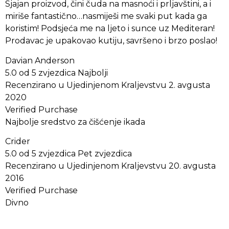
Sjajan proizvod, čini čuda na masnoći i prljavštini, a i
miriše fantastično…nasmiješi me svaki put kada ga
koristim! Podsjeća me na ljeto i sunce uz Mediteran!
Prodavac je upakovao kutiju, savršeno i brzo poslao!
Davian Anderson
5.0 od 5 zvjezdica Najbolji
Recenzirano u Ujedinjenom Kraljevstvu 2. avgusta
2020
Verified Purchase
Najbolje sredstvo za čišćenje ikada
Crider
5.0 od 5 zvjezdica Pet zvjezdica
Recenzirano u Ujedinjenom Kraljevstvu 20. avgusta
2016
Verified Purchase
Divno