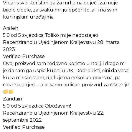
Vleans sve. Koristim ga za mrlje na odjeći, za moje
bijele cipele, za svaku mrlju općenito, ali i na svim
kuhinjskim uređajima.
Araleh
5.0 od 5 zvjezdica Toliko mi je nedostajao
Recenzirano u Ujedinjenom Kraljevstvu 28. marta
2023
Verified Purchase
Ovaj proizvod sam redovno koristio u Italiji i drago mi
je da sam ga uspio kupiti u UK. Dobro čisti, čini da vaša
kuća miriši čistom, djeluje na nekoliko površina, pa
čak i na odjeći. To je samo odličan proizvod za čišćenje
Zandain
5.0 od 5 zvjezdica Obožavam!
Recenzirano u Ujedinjenom Kraljevstvu 22.
septembra 2022
Verified Purchase