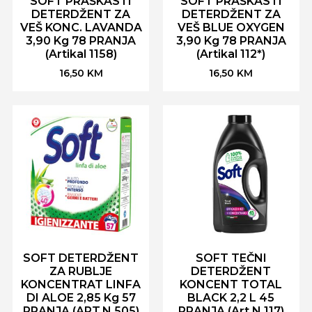
SOFT PRAŠKASTI
SOFT PRAŠKASTI
DETERDŽENT ZA
DETERDŽENT ZA
VEŠ KONC. LAVANDA
VEŠ BLUE OXYGEN
3,90 Kg 78 PRANJA
3,90 Kg 78 PRANJA
(Artikal 1158)
(Artikal 112*)
16,50
KM
16,50
KM
SOFT DETERDŽENT
SOFT TEČNI
ZA RUBLJE
DETERDŽENT
KONCENTRAT LINFA
KONCENT TOTAL
DI ALOE 2,85 Kg 57
BLACK 2,2 L 45
PRANJA (ART.N 505)
PRANJA (Art.N 117)