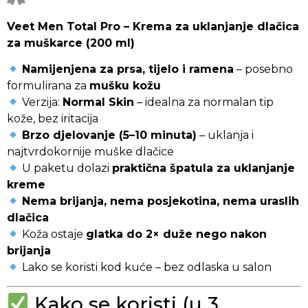
Veet Men Total Pro – Krema za uklanjanje dlačica
za muškarce (200 ml)
Namijenjena za prsa, tijelo i ramena
– posebno
formulirana za
mušku kožu
Verzija:
Normal Skin
– idealna za normalan tip
kože, bez iritacija
Brzo djelovanje (5–10 minuta)
– uklanja i
najtvrdokornije muške dlačice
U paketu dolazi
praktična špatula za uklanjanje
kreme
Nema brijanja, nema posjekotina, nema uraslih
dlačica
Koža ostaje
glatka do 2× duže nego nakon
brijanja
Lako se koristi kod kuće – bez odlaska u salon
Kako se koristi (u 3