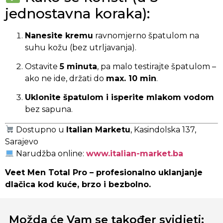
jednostavna koraka):
Nanesite kremu
ravnomjerno špatulom na
suhu kožu (bez utrljavanja).
Ostavite
5 minuta
, pa malo testirajte špatulom –
ako ne ide, držati do
max. 10 min
.
Uklonite špatulom i isperite mlakom vodom
bez sapuna.
Dostupno u
Italian Marketu
, Kasindolska 137,
Sarajevo
Narudžba online:
www.italian-market.ba
Veet Men Total Pro – profesionalno uklanjanje
dlačica kod kuće, brzo i bezbolno.
Možda će Vam se također svidjeti: