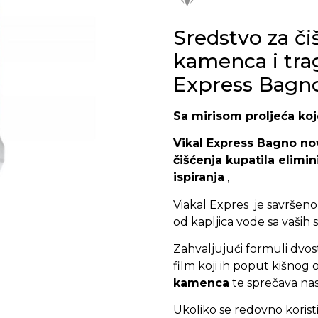
Sredstvo za čiš
kamenca i tra
Express Bagn
Sa mirisom proljeća koj
Vikal Express Bagno
no
čišćenja kupatila elimi
ispiranja
,
Viakal Expres je savršeno
od kapljica vode sa vaših sa
Zahvaljujući formuli dvos
film koji ih poput kišnog 
kamenca
te sprečava nas
Ukoliko se redovno korist