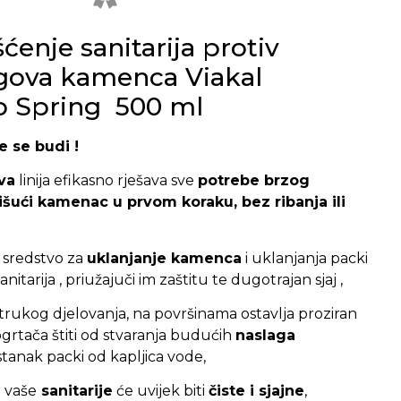
ćenje sanitarija protiv
gova kamenca Viakal
o Spring 500 ml
e se budi !
va
linija efikasno rješava sve
potrebe brzog
nišući kamenac u prvom koraku, bez ribanja ili
 sredstvo za
uklanjanje kamenca
i uklanjanja packi
nitarija , priužajuči im zaštitu te dugotrajan sjaj ,
trukog djelovanja, na površinama ostavlja proziran
ogrtača štiti od stvaranja budućih
naslaga
tanak packi od kapljica vode,
i vaše
sanitarije
će uvijek biti
čiste i sjajne
,