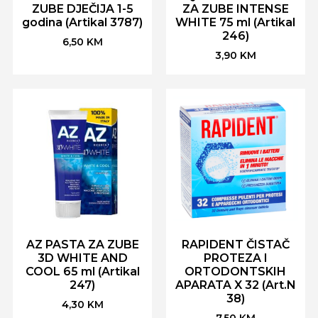
ZUBE DJEČIJA 1-5
ZA ZUBE INTENSE
godina (Artikal 3787)
WHITE 75 ml (Artikal
246)
6,50
KM
3,90
KM
AZ PASTA ZA ZUBE
RAPIDENT ČISTAČ
3D WHITE AND
PROTEZA I
COOL 65 ml (Artikal
ORTODONTSKIH
247)
APARATA X 32 (Art.N
38)
4,30
KM
7,50
KM