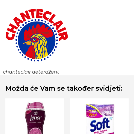
chanteclair deterdžent
Možda će Vam se također svidjeti: