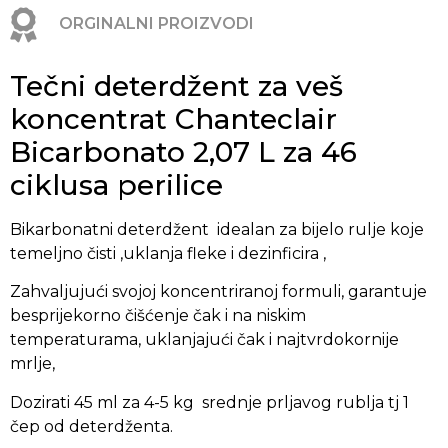
ORGINALNI PROIZVODI
Tečni deterdžent za veš
koncentrat Chanteclair
Bicarbonato 2,07 L za 46
ciklusa perilice
Bikarbonatni deterdžent idealan za bijelo rulje koje
temeljno čisti ,uklanja fleke i dezinficira ,
Zahvaljujući svojoj koncentriranoj formuli, garantuje
besprijekorno čišćenje čak i na niskim
temperaturama, uklanjajući čak i najtvrdokornije
mrlje,
Dozirati 45 ml za 4-5 kg srednje prljavog rublja tj 1
čep od deterdženta.