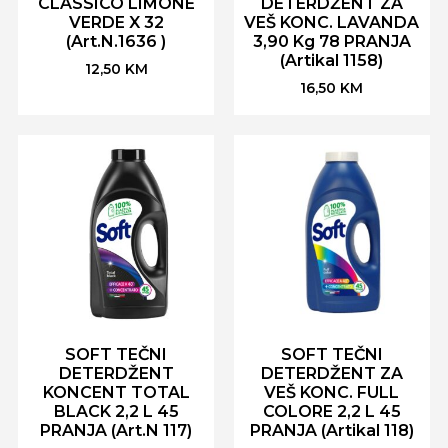
CLASSICO LIMONE
DETERDŽENT ZA
VERDE X 32
VEŠ KONC. LAVANDA
(Art.N.1636 )
3,90 Kg 78 PRANJA
(Artikal 1158)
12,50
KM
16,50
KM
SOFT TEČNI
SOFT TEČNI
DETERDŽENT
DETERDŽENT ZA
KONCENT TOTAL
VEŠ KONC. FULL
BLACK 2,2 L 45
COLORE 2,2 L 45
PRANJA (Art.N 117)
PRANJA (Artikal 118)