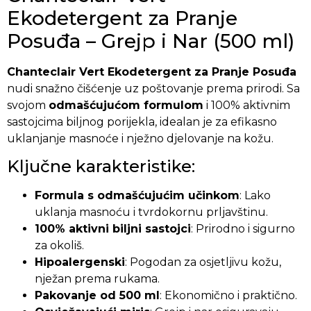
Ekodetergent za Pranje
Posuđa – Grejp i Nar (500 ml)
Chanteclair Vert Ekodetergent za Pranje Posuđa
nudi snažno čišćenje uz poštovanje prema prirodi. Sa
svojom
odmašćujućom formulom
i 100% aktivnim
sastojcima biljnog porijekla, idealan je za efikasno
uklanjanje masnoće i nježno djelovanje na kožu.
Ključne karakteristike:
Formula s odmašćujućim učinkom
: Lako
uklanja masnoću i tvrdokornu prljavštinu.
100% aktivni biljni sastojci
: Prirodno i sigurno
za okoliš.
Hipoalergenski
: Pogodan za osjetljivu kožu,
nježan prema rukama.
Pakovanje od 500 ml
: Ekonomično i praktično.