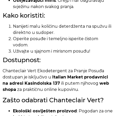
Osvježavajući miris
: Grejp i nar osiguravaju
svježinu nakon svakog pranja.
Kako koristiti:
Nanijeti malu količinu deterdženta na spužvu ili
direktno u sudoper.
Operite posuđe i temeljno isperite čistom
vodom.
Uživajte u sjajnom i mirisnom posuđu!
Dostupnost:
Chanteclair Vert Ekodetergent za Pranje Posuđa
dostupan je isključivo u
Italian Market prodavnici
na adresi Kasindolska 137
ili putem njihovog
web
shopa
za praktičnu online kupovinu.
Zašto odabrati Chanteclair Vert?
Ekološki osviješten proizvod
: Pogodan za one