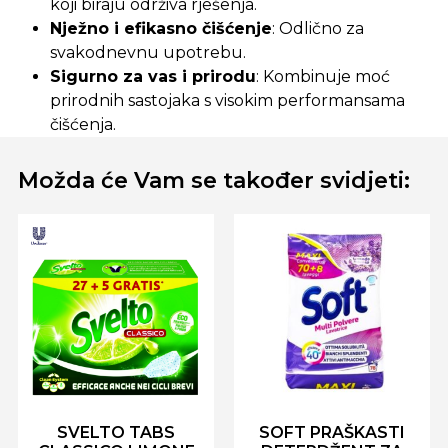
koji biraju održiva rješenja.
Nježno i efikasno čišćenje
: Odlično za
svakodnevnu upotrebu.
Sigurno za vas i prirodu
: Kombinuje moć
prirodnih sastojaka s visokim performansama
čišćenja.
Možda će Vam se također svidjeti:
SVELTO TABS
SOFT PRAŠKASTI