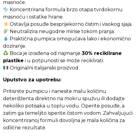
masnoće.
Koncentrirana formula brzo otapa tvrdokornu
masnoću i ostatke hrane.
Ostavlja posuđe besprijekorno čistim i visokog sjaja.
Neutralizira neugodne mirise tokom pranja.
Praktična pumpica omogućava lako i ekonomično
doziranje.
Boca je izrađena od najmanje
30% reciklirane
plastike
i u potpunosti se može reciklirati.
Originalni italijanski proizvod.
Uputstvo za upotrebu:
Pritisnite pumpicu i nanesite malu količinu
deterdženta direktno na mokru spužvu ili dodajte
nekoliko potisaka u toplu vodu. Operite posuđe, a
zatim ga temeljito isperite čistom vodom. Zahvaljujući
koncentriranoj formuli dovoljna je mala količina za
odlične rezultate.