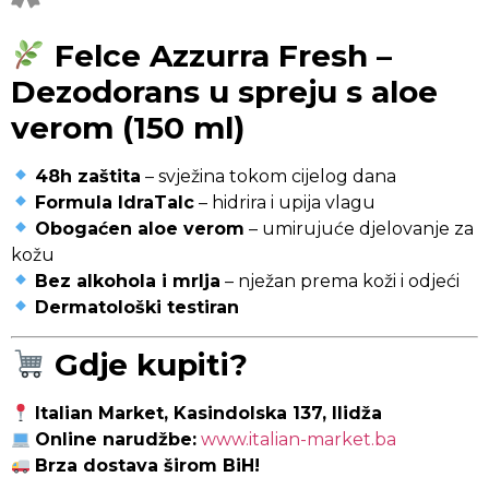
Felce Azzurra Fresh –
Dezodorans u spreju s aloe
verom (150 ml)
48h zaštita
– svježina tokom cijelog dana
Formula IdraTalc
– hidrira i upija vlagu
Obogaćen aloe verom
– umirujuće djelovanje za
kožu
Bez alkohola i mrlja
– nježan prema koži i odjeći
Dermatološki testiran
Gdje kupiti?
Italian Market, Kasindolska 137, Ilidža
Online narudžbe:
www.italian-market.ba
Brza dostava širom BiH!