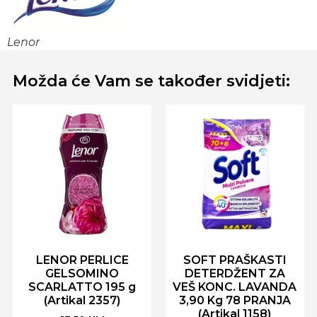
Lenor
Možda će Vam se također svidjeti:
LENOR PERLICE
SOFT PRAŠKASTI
GELSOMINO
DETERDŽENT ZA
SCARLATTO 195 g
VEŠ KONC. LAVANDA
(Artikal 2357)
3,90 Kg 78 PRANJA
(Artikal 1158)