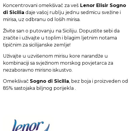
Koncentrovani omekšivač za veš
Lenor Elisir Sogno
di Sicilia
daje vašoj rublju jednu sedmicu svežine i
mirisa, uz odbranu od loših mirisa.
Živite san o putovanju na Siciliju. Dopustite sebi da
zračite i uživajte u toplim i blagim ljetnim notama
tipičnim za sicilijanske zemlje!
Uživajte u uzvišenom mirisu kore narandže u
kombinaciji sa svježinom morskog povjetarca za
nezaboravno mirisno iskustvo.
Omekšivač
Sogno di Sicilia
, bez boja i proizveden od
85% sastojaka biljnog porijekla .