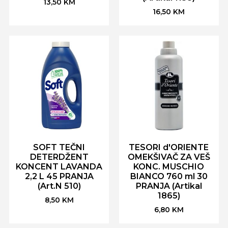
13,50
KM
16,50
KM
SOFT TEČNI
TESORI d'ORIENTE
DETERDŽENT
OMEKŠIVAČ ZA VEŠ
KONCENT LAVANDA
KONC. MUSCHIO
2,2 L 45 PRANJA
BIANCO 760 ml 30
(Art.N 510)
PRANJA (Artikal
1865)
8,50
KM
6,80
KM