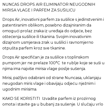
NUNCAS DROPS AIR ELIMINATOR NEUGODNIH
MIRISA VLAGE I PARFEM ZA SUŠILICU
Drops Air, inovativni parfem za sušilice s jedinstvenim i
patentiranim oblikom, posebno dizajniranim da
omogući prolaz zraka iz uređaja do odjeće, bez
oštećenja sušilice ili tkanina. Svojim inovativnim
dizajnom usmjerava zrak u sušilici i ravnomjerno
otpušta parfem kroz sve tkanine.
Drops Air specifičan je za sušilice s toplinskom
pumpom jer ne prelaze 100°C te rublje koje se suši u
njima ima najviše mirisa vlage poslje sušenja.
Mirisi, pažljivo odabrani od strane Nuncasa, uklanjaju
neugodan miris vlage i obavijaju odjeću nježnim i
ugodnim mirisima.
KAKO SE KORISTITI Izvadite parfem iz prozirnog
omota i stavite ga u bubanj za sušenje. U slučaju vrlo