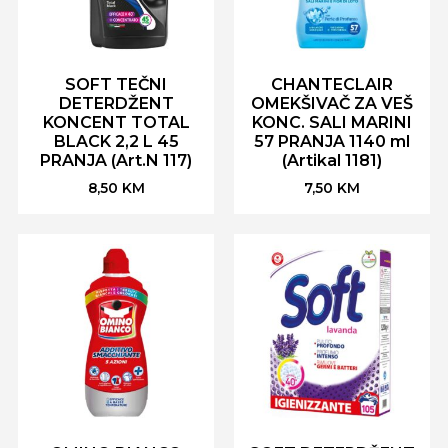
SOFT TEČNI
CHANTECLAIR
DETERDŽENT
OMEKŠIVAČ ZA VEŠ
KONCENT TOTAL
KONC. SALI MARINI
BLACK 2,2 L 45
57 PRANJA 1140 ml
PRANJA (Art.N 117)
(Artikal 1181)
8,50
KM
7,50
KM