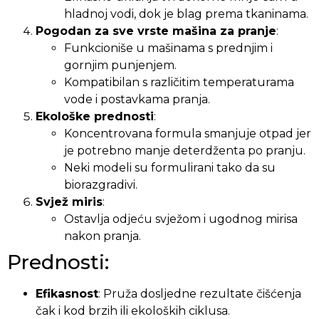
hladnoj vodi, dok je blag prema tkaninama.
Pogodan za sve vrste mašina za pranje
:
Funkcioniše u mašinama s prednjim i
gornjim punjenjem.
Kompatibilan s različitim temperaturama
vode i postavkama pranja.
Ekološke prednosti
:
Koncentrovana formula smanjuje otpad jer
je potrebno manje deterdženta po pranju.
Neki modeli su formulirani tako da su
biorazgradivi.
Svjež miris
:
Ostavlja odjeću svježom i ugodnog mirisa
nakon pranja.
Prednosti:
Efikasnost
: Pruža dosljedne rezultate čišćenja
čak i kod brzih ili ekoloških ciklusa.