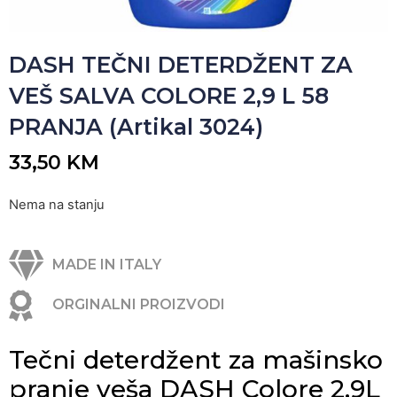
DASH TEČNI DETERDŽENT ZA
VEŠ SALVA COLORE 2,9 L 58
PRANJA (Artikal 3024)
33,50
KM
Nema na stanju
MADE IN ITALY
ORGINALNI PROIZVODI
Tečni deterdžent za mašinsko
pranje veša DASH Colore 2,9L