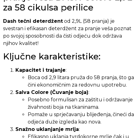
za 58 cikulsa perilice
Dash tečni deterdžent
od 2,9L (58 pranja) je
svestran i efikasan deterdžent za pranje veša poznat
po svojoj sposobnosti da čisti odjeću dok održava
njihov kvalitet!
Ključne karakteristike:
Kapacitet i trajanje
:
Boca od 2,9 litara pruža do 58 pranja, što ga
čini ekonomičnim za redovnu upotrebu.
Salva Colore (Čuvanje boja)
:
Posebno formulisan za zaštitu i održavanje
živahnosti boja na tkaninama.
Pomaže u sprječavanju blijeđenja, čineći da
odjeća duže izgleda kao nova.
Snažno uklanjanje mrlja
:
Efikasno uklanja tvrdokorne mrlje čak i u