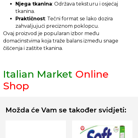
Njega tkanina
: Održava teksturu i osjećaj
tkanina.
Praktičnost
: Tečni format se lako dozira
zahvaljujući preciznom poklopcu.
Ovaj proizvod je popularan izbor među
domaćinstvima koja traže balans između snage
čišćenja i zaštite tkanina.
Italian Market
Online
Shop
Možda će Vam se također svidjeti: