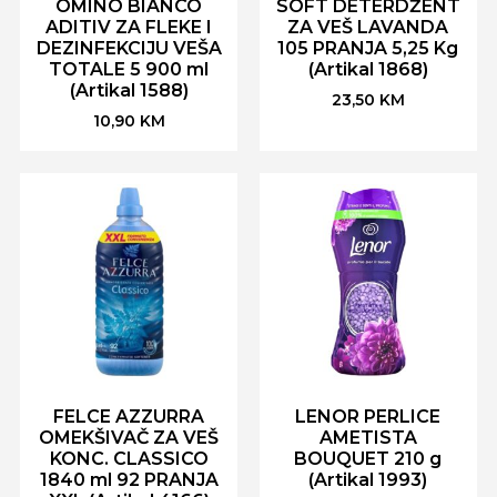
OMINO BIANCO
SOFT DETERDŽENT
ADITIV ZA FLEKE I
ZA VEŠ LAVANDA
DEZINFEKCIJU VEŠA
105 PRANJA 5,25 Kg
TOTALE 5 900 ml
(Artikal 1868)
(Artikal 1588)
23,50
KM
10,90
KM
FELCE AZZURRA
LENOR PERLICE
OMEKŠIVAČ ZA VEŠ
AMETISTA
KONC. CLASSICO
BOUQUET 210 g
1840 ml 92 PRANJA
(Artikal 1993)