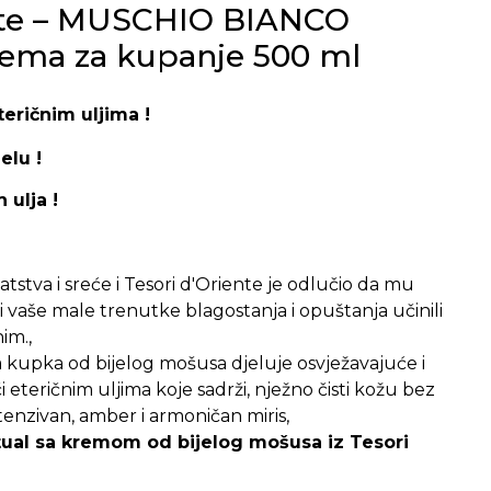
ente – MUSCHIO BIANCO
ema za kupanje 500 ml
eričnim uljima !
elu !
 ulja !
atstva i sreće i Tesori d'Oriente je odlučio da mu
 bi vaše male trenutke blagostanja i opuštanja učinili
im.,
 kupka od bijelog mošusa djeluje osvježavajuće i
i eteričnim uljima koje sadrži, nježno čisti kožu bez
ntenzivan, amber i armoničan miris,
itual sa kremom od bijelog mošusa iz Tesori