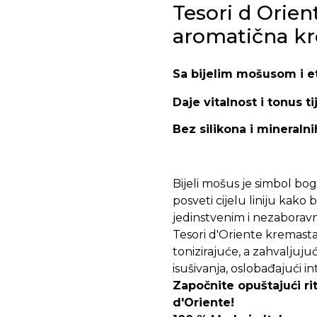
Tesori d Ori
aromatična kr
Sa bijelim mošusom i et
Daje vitalnost i tonus tij
Bez silikona i mineralnih
Bijeli mošus je simbol bog
posveti cijelu liniju kako
jedinstvenim i nezaboravn
Tesori d'Oriente kremasta
tonizirajuće, a zahvaljujuć
isušivanja, oslobađajući i
Započnite opuštajući r
d'Oriente!